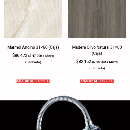
Marmol Andino 31×60 (Caja)
Madera Olivo Natural 31×60
(Caja)
$
80.472
($ 47.900 x Metro
$
82.152
($ 48.900 x Metro
cuadrado)
cuadrado)
AÑADIR AL CARRITO
AÑADIR AL CARRITO