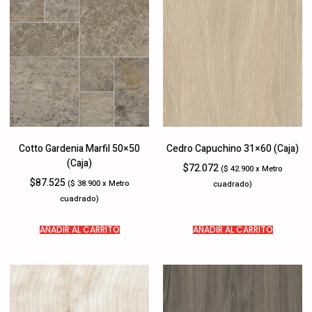
Cotto Gardenia Marfil 50×50
Cedro Capuchino 31×60 (Caja)
(Caja)
$
72.072
($ 42.900 x Metro
$
87.525
($ 38.900 x Metro
cuadrado)
cuadrado)
AÑADIR AL CARRITO
AÑADIR AL CARRITO