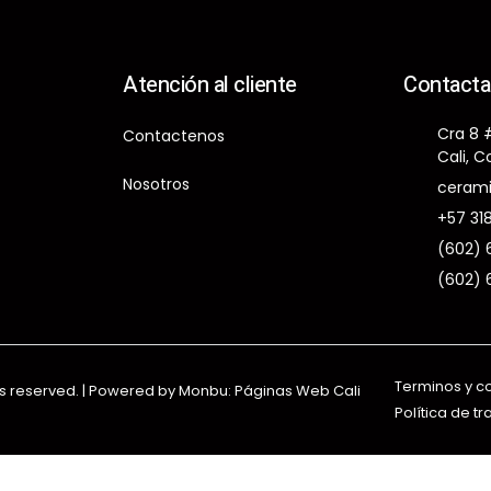
Atención al cliente
Contact
Cra 8 
Contactenos
Cali, 
Nosotros
ceram
+57 31
(602) 
(602) 
Terminos y c
ts reserved. | Powered by Monbu:
Páginas Web Cali
Política de t